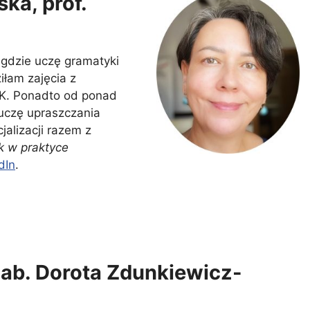
ka, prof.
 gdzie uczę gramatyki
iłam zajęcia z
WK. Ponadto od ponad
uczę upraszczania
jalizacji razem z
yk w praktyce
dIn
.
 hab. Dorota Zdunkiewicz-