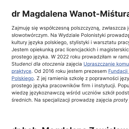
dr Magdalena Wanot-Miśtur
Zajmuję się współczesną polszczyzną, zwłaszcza 
słowotwórczym. Na Wydziale Polonistyki prowadzę
kultury języka polskiego, stylistyki i warsztatu pra
Jestem opiekunką prac licencjackich i magisterski
prostego języka. W 2022 roku prowadziłam w rama
St
udenci dla otoczenia
zajęcia
Upraszczanie komun
praktyce
. Od 2016 roku jestem prezesem
Fundacji
Polskiego
. Z jej ramienia szkolę z poprawności jęz
prostego języka pracowników firm i instytucji. Pop
wiedzę językoznawczą wśród uczniów szkół pods
średnich. Na specjalizacji prowadzę zajęcia
prosty