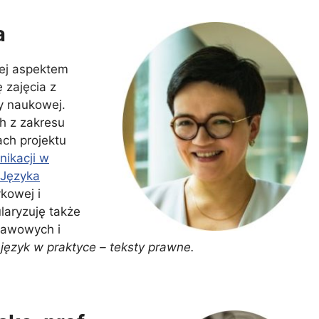
a
jej aspektem
 zajęcia z
cy naukowej.
ch z zakresu
ch projektu
ikacji w
 Języka
ykowej i
ularyzuję także
tawowych i
 język w praktyce – teksty prawne.