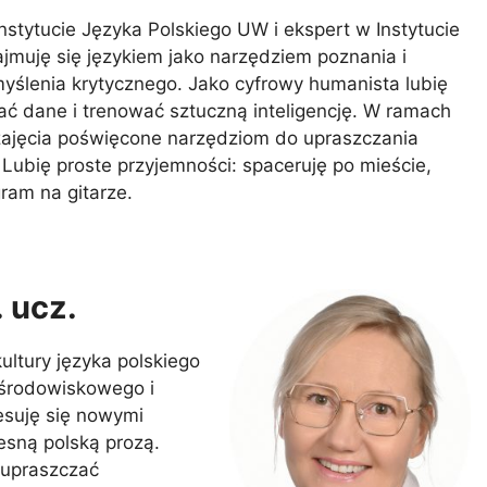
Instytucie Języka Polskiego UW i ekspert w Instytucie
jmuję się językiem jako narzędziem poznania i
 myślenia krytycznego. Jako cyfrowy humanista lubię
ć dane i trenować sztuczną inteligencję. W ramach
 zajęcia poświęcone narzędziom do upraszczania
Lubię proste przyjemności: spaceruję po mieście,
ram na gitarze.
. ucz.
ltury języka polskiego
 środowiskowego i
esuję się nowymi
esną polską prozą.
 upraszczać