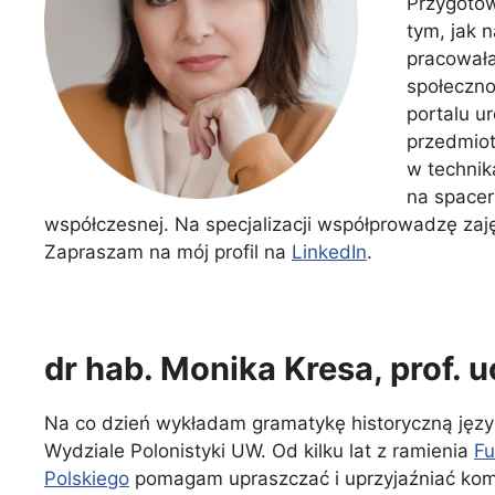
Przygotow
tym, jak n
pracowała
społeczno
portalu u
przedmiot
w technik
na spacer
współczesnej. Na specjalizacji współprowadzę zaj
Zapraszam na mój profil na
LinkedIn
.
dr hab. Monika Kresa, prof. u
Na co dzień wykładam gramatykę historyczną języ
Wydziale Polonistyki UW. Od kilku lat z ramienia
Fu
Polskiego
pomagam upraszczać i uprzyjaźniać komu