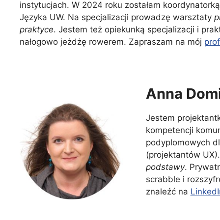
instytucjach. W 2024 roku zostałam koordynatorką
Języka UW. Na specjalizacji prowadzę warsztaty
p
praktyce
. Jestem też opiekunką specjalizacji i pra
nałogowo jeżdżę rowerem. Zapraszam na mój
prof
Anna Domi
Jestem projektantk
kompetencji komun
podyplomowych dl
(projektantów UX).
podstawy
. Prywat
scrabble i rozszy
znaleźć na
LinkedI