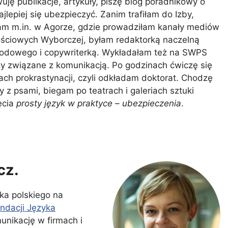
uję publikacje, artykuły, piszę blog poradnikowy o
ajlepiej się ubezpieczyć. Zanim trafiłam do Izby,
m m.in. w Agorze, gdzie prowadziłam kanały mediów
ściowych Wyborczej, byłam redaktorką naczelną
rodowego i copywriterką. Wykładałam też na SWPS
y związane z komunikacją. Po godzinach ćwiczę się
ach prokrastynacji, czyli odkładam doktorat. Chodzę
y z psami, biegam po teatrach i galeriach sztuki
ęcia
prosty język w praktyce – ubezpieczenia
.
cz.
ka polskiego na
ndacji Języka
nikację w firmach i